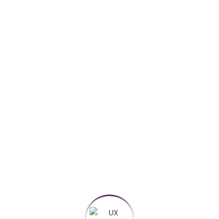
ur aut odit aut fugit, sed quia consequuntur magni
ue porro quisquam est, qui dolorem ipsum quia dolor sit
m eius modi tempora incidunt ut labore et dolore
a veniam, quis nostrum exercitationem ullam corporis
equatur.
project
strategy
swipy
video
s are marked
*